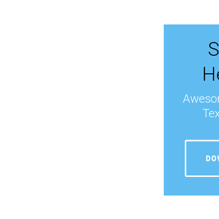
S
H
Awesom
Tex
DO